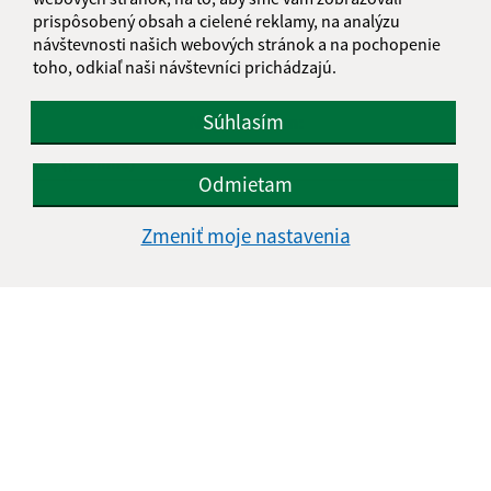
Je táto stránka užitočná?
Áno
Nie
prispôsobený obsah a cielené reklamy, na analýzu
Boli tieto 
Boli 
návštevnosti našich webových stránok a na pochopenie
Našli ste na stránke chybu?
Napíšte nám
toho, odkiaľ naši návštevníci prichádzajú.
Súhlasím
Napíšte nám:
Meno (povinné)
Odmietam
Zmeniť moje nastavenia
E-mailová adresa (povinné)
Text vašej správy (povinné)