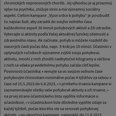
chronických neprenosných chorôb. Jej výhodou je aj priaznivý
vplyv na psychiku, znižuje stres a má významný sociálny
aspekt. Cieľom kampane „Vyzvi srdce k pohybu“ je povzbudiť
čo najviac ľudí, aby zaradili do svojho voľného času
každodenne aspoň 30 minút pohybových aktivít a žili zdravšie.
Vyberajte si aktivity podľa Vašej aktuálnej fyzickej zdatnosti a
zdravotného stavu. Ak začínate, pohyb si môžete rozdeliť do
viacerých častí počas dňa, napr. 3-krát po 10 minút. Účastníci v
uplynulých ročníkoch významne zvýšili svoju pohybovú
aktivitu, mnohí z nich zhodili nadbytočné kilogramy a väčšina
z nich sa vďaka pravidelnému pohybu začala cítiť lepšie.
Povinnosti účastníka: • venujte sa vo svojom voľnom čase
pohybovým činnostiam minimálne počas 4 týždňov za sebou v
čase od 15.5.2023 do 6.8.2023, • v priebehu trvania kampane si
zaznamenávajte všetky vaše pohybové aktivity a ich trvanie, •
na prvej strane účastníckeho listu vyplňte informácie o
účastníkovi, • v účastníckom liste dôsledne vyplňte údaje za
každý týždeň, počas ktorého ste sa venovali pohybovej
aktivite, • po ukončení kampane, najneskôr do 11.8.2023,