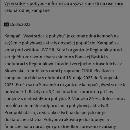
Vyzvi srdce k pohybu - informácia a výzva k účasti na realizácii
celonárodnej kampane
15.05.2023
Kampaň „Vyzvi srdce k pohybu“ je celonárodná kampaň na
zvýšenie pohybovej aktivity dospelej populácie. Kampaň sa
koná pod záštitou ÚVZ SR. Súťaž organizuje Regionálny úrad
verejného zdravotníctva so sídlom v Banskej Bystrici v
spolupráci s Regionálnymi úradmi verejného zdravotníctva v
Slovenskej republike v rámci programu CINDI. Realizácia
kampane prebieha v období od 15. mája 2023 do 6. augusta
2023. Prečo sa na Slovensku organizuje kampaň „Vyzvi srdce k
pohybu“? 1. Každý rok 3,2 milióna ľudí zomrie na príčiny
spojené s nedostatkom pohybu. 2. Viac ako 80 % adolescentov
nespĺňa minimálne odporúčania pohybovej aktivity. 3.
Predpokladá sa, že viac ako štvrtina dospelých nie je
dostatočne aktívna. Pohybová aktivita je dostupným a
finančne málo náročným prostriedkom prevencie väčšiny