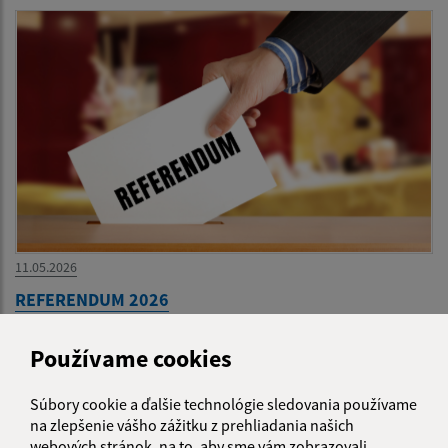
11.05.2026
REFERENDUM 2026
Používame cookies
...
1
2
14
>
Súbory cookie a ďalšie technológie sledovania používame
na zlepšenie vášho zážitku z prehliadania našich
webových stránok, na to, aby sme vám zobrazovali