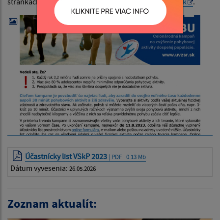
stránkach
www.uvzsr.sk
,
www.vzbb.sk
,
www.vzsl.sk
.
Účastnícky list VSkP 2023
| PDF | 0.13 Mb
Dátum vyvesenia:
26.05.2026
Zoznam aktualít: