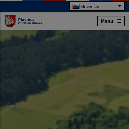
Slovenčina
Plavnica
Menu
Oficiálna stránka