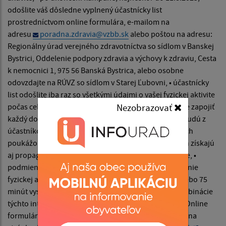
odošlite váš dôsledne vyplnený účastnícky list
prostredníctvom online formulára, e-mailom na
adresu
poradna.zdravia@vzbb.sk
alebo poštou na adresu:
Regionálny úrad verejného zdravotníctva so sídlom v Banskej
Bystrici, Oddelenie podpory zdravia a výchovy k zdraviu, Cesta
k nemocnici 1, 975 56 Banská Bystrica, alebo osobne
odovzdajte na RÚVZ so sídlom v Starej Ľubovni, • účastnícky
list odošlite iba raz so všetkými údajmi o vašej fyzickej aktivite
Nezobrazovať
počas celého trvania kampane, • do kampane sa môže zapojiť
každý dospelý bez rozdielov, po ukončení kampane budú z
účastníkov vyžrebovaní desiati výhercovia darčekových
poukážok na nákup športových potrieb, ktorí zároveň získajú
aj propagačné predmety od podporovateľov kampane, •
podmienkou na zaradenie do žrebovania je vykonávanie
fyzickej aktivity aspoň 150 minút strednej intenzity alebo 75
minút vysokej intenzity alebo adekvátnej časovej kombinácie
týchto intenzít týždenne počas minimálne 4 týždňov. Online
formulár, účastnícky list a ostatné informácie nájdete na