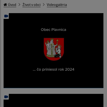
Úvod
Život v obci
Videogaléria