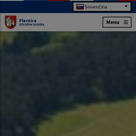
Slovenčina
Plavnica
Menu
Oficiálna stránka