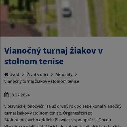
Vianočný turnaj žiakov v
stolnom tenise
Úvod
Život v obci
Aktuality
Vianočný turnaj žiakov v stolnom tenise
30.12.2024
V plavnickej telocvični sa už druhý rok po sebe konal Vianočný
turnaj žiakov v stolnom tenise. Organizátori zo
Stolnotenisového oddielu Plavnica v spolupráci s Obcou
Plavnica rozdelili súťažiacich do kategórie mladších a starších