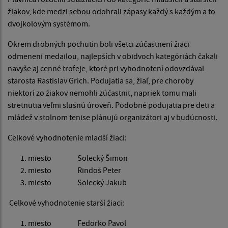
žiakov, kde medzi sebou odohrali zápasy každý s každým a to
dvojkolovým systémom.
Okrem drobných pochutín boli všetci zúčastnení žiaci
odmenení medailou, najlepších v obidvoch kategóriách čakali
navyše aj cenné trofeje, ktoré pri vyhodnotení odovzdával
starosta Rastislav Grich. Podujatia sa, žiaľ, pre choroby
niektorí zo žiakov nemohli zúčastniť, napriek tomu mali
stretnutia veľmi slušnú úroveň. Podobné podujatia pre deti a
mládež v stolnom tenise plánujú organizátori aj v budúcnosti.
Celkové vyhodnotenie mladší žiaci:
miesto Solecký Šimon
miesto Rindoš Peter
miesto Solecký Jakub
Celkové vyhodnotenie starší žiaci:
miesto Fedorko Pavol