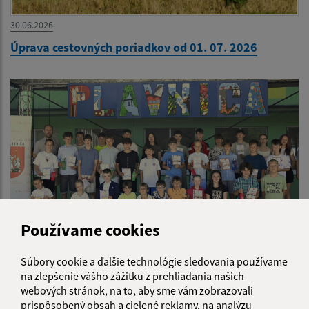
30.06.2026
Úprava cestovných poriadkov od 01. 07. 2026
Používame cookies
24.06.2026
Súbory cookie a ďalšie technológie sledovania používame
na zlepšenie vášho zážitku z prehliadania našich
Desiata so starostom obce
webových stránok, na to, aby sme vám zobrazovali
prispôsobený obsah a cielené reklamy, na analýzu