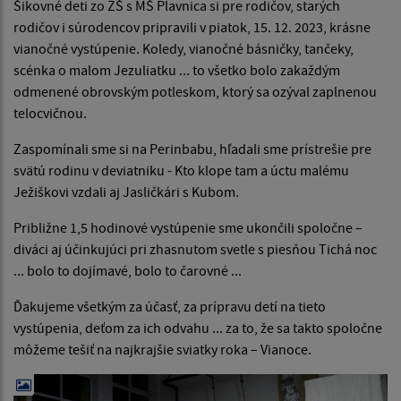
Šikovné deti zo ZŠ s MŠ Plavnica si pre rodičov, starých
rodičov i súrodencov pripravili v piatok, 15. 12. 2023, krásne
vianočné vystúpenie. Koledy, vianočné básničky, tančeky,
scénka o malom Jezuliatku ... to všetko bolo zakaždým
odmenené obrovským potleskom, ktorý sa ozýval zaplnenou
telocvičnou.
Zaspomínali sme si na Perinbabu, hľadali sme prístrešie pre
svätú rodinu v deviatniku - Kto klope tam a úctu malému
Ježiškovi vzdali aj Jasličkári s Kubom.
Približne 1,5 hodinové vystúpenie sme ukončili spoločne –
diváci aj účinkujúci pri zhasnutom svetle s piesňou Tichá noc
... bolo to dojímavé, bolo to čarovné ...
Ďakujeme všetkým za účasť, za prípravu detí na tieto
vystúpenia, deťom za ich odvahu ... za to, že sa takto spoločne
môžeme tešiť na najkrajšie sviatky roka – Vianoce.