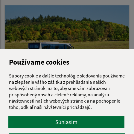
Používame cookies
Súbory cookie a ďalšie technológie sledovania používame
na zlepšenie vášho zážitku z prehliadania našich
30.06.2026
webových stránok, na to, aby sme vám zobrazovali
Úprava cestovných poriadkov od 01. 07. 2026
prispôsobený obsah a cielené reklamy, na analýzu
návštevnosti našich webových stránok a na pochopenie
toho, odkiaľ naši návštevníci prichádzajú.
Súhlasím