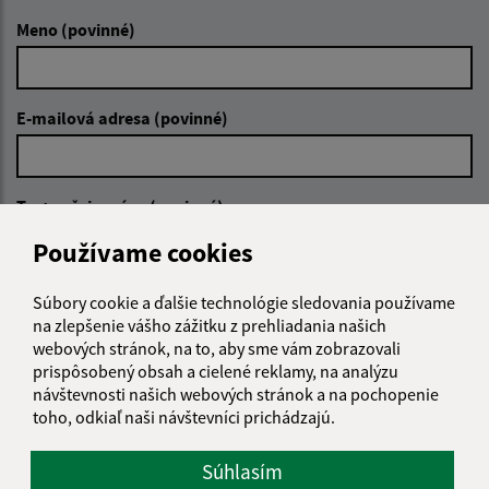
Meno (povinné)
E-mailová adresa (povinné)
Text vašej správy (povinné)
Používame cookies
Súbory cookie a ďalšie technológie sledovania používame
na zlepšenie vášho zážitku z prehliadania našich
webových stránok, na to, aby sme vám zobrazovali
prispôsobený obsah a cielené reklamy, na analýzu
Oboznámil som sa so
spracúvaním osobných
návštevnosti našich webových stránok a na pochopenie
údajov
toho, odkiaľ naši návštevníci prichádzajú.
Google reCaptcha Response
Súhlasím
Odoslať správu