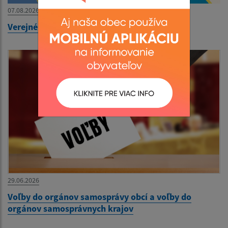
07.08.2026
Verejné premietanie - KAVEJ 2
29.06.2026
Voľby do orgánov samosprávy obcí a voľby do
orgánov samosprávnych krajov