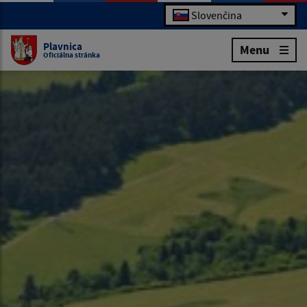
Slovenčina
Plavnica
Menu
Oficiálna stránka