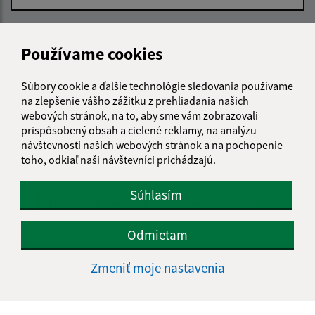
E-mailová adresa (povinné)
Používame cookies
Súbory cookie a ďalšie technológie sledovania používame
Text vašej správy (povinné)
na zlepšenie vášho zážitku z prehliadania našich
webových stránok, na to, aby sme vám zobrazovali
prispôsobený obsah a cielené reklamy, na analýzu
návštevnosti našich webových stránok a na pochopenie
toho, odkiaľ naši návštevníci prichádzajú.
Súhlasím
Oboznámil som sa so
spracúvaním osobných
údajov
Odmietam
Google reCaptcha Response
Odoslať správu
Zmeniť moje nastavenia