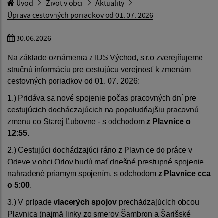
Úvod
Život v obci
Aktuality
Úprava cestovných poriadkov od 01. 07. 2026
30.06.2026
Na základe oznámenia z IDS Východ, s.r.o zverejňujeme
stručnú informáciu pre cestujúcu verejnosť k zmenám
cestovných poriadkov od 01. 07. 2026:
1.) Pridáva sa nové spojenie počas pracovných dní pre
cestujúcich dochádzajúcich na popoludňajšiu pracovnú
zmenu do Starej Ľubovne - s odchodom
z Plavnice o
12:55
.
2.) Cestujúci dochádzajúci ráno z Plavnice do práce v
Odeve v obci Orlov budú mať dnešné prestupné spojenie
nahradené priamym spojením, s odchodom
z Plavnice cca
o 5:00
.
3.) V prípade
viacerých spojov
prechádzajúcich obcou
Plavnica (najmä linky zo smerov Šambron a Šarišské