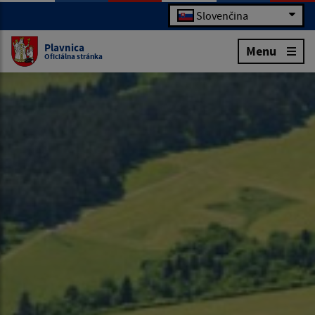
Slovenčina
Plavnica
Menu
Oficiálna stránka