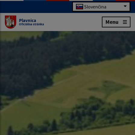
Slovenčina
Plavnica
Menu
Oficiálna stránka