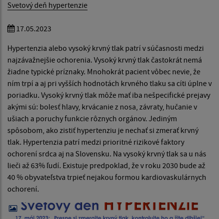
Svetový deň hypertenzie
17.05.2023
Hypertenzia alebo vysoký krvný tlak patrí v súčasnosti medzi
najzávažnejšie ochorenia. Vysoký krvný tlak častokrát nemá
žiadne typické príznaky. Mnohokrát pacient vôbec nevie, že
ním trpí a aj pri vyšších hodnotách krvného tlaku sa cíti úplne v
poriadku. Vysoký krvný tlak môže mať iba nešpecifické prejavy
akými sú: bolesť hlavy, krvácanie z nosa, závraty, hučanie v
ušiach a poruchy funkcie rôznych orgánov. Jediným
spôsobom, ako zistiť hypertenziu je nechať si zmerať krvný
tlak. Hypertenzia patrí medzi prioritné rizikové faktory
ochorení srdca aj na Slovensku. Na vysoký krvný tlak sa u nás
lieči až 63% ľudí. Existuje predpoklad, že v roku 2030 bude až
40 % obyvateľstva trpieť nejakou formou kardiovaskulárnych
ochorení.