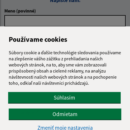
Napíšte nám:
Meno (povinné)
E-mailová adresa (povinné)
Používame cookies
Súbory cookie a ďalšie technológie sledovania používame
Text vašej správy (povinné)
na zlepšenie vášho zážitku z prehliadania našich
webových stránok, na to, aby sme vám zobrazovali
prispôsobený obsah a cielené reklamy, na analýzu
návštevnosti našich webových stránok a na pochopenie
toho, odkiaľ naši návštevníci prichádzajú.
Súhlasím
Oboznámil som sa so
spracúvaním osobných
údajov
Odmietam
Google reCaptcha Response
Zmeniť moje nastavenia
Odoslať správu