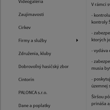
Videogaléria
V rámci s
Zaujímavosti
- kontrol
kontroly 
Cirkev
- zabezpe
ktorých j
Firmy a služby
- vydáva 
Združenia, kluby
- zabezpe
Dobrovoľný hasičský zbor
musia byť
- poskytu
Cintorín
územnej 
PALONCA s.r.o.
Širšou pô
prináša a
Dane a poplatky