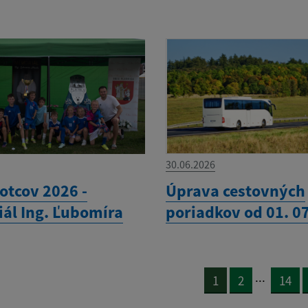
30.06.2026
otcov 2026 -
Úprava cestovných
ál Ing. Ľubomíra
poriadkov od 01. 0
...
1
2
14