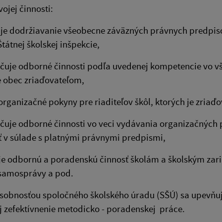
vojej činnosti:
uje dodržiavanie všeobecne záväzných právnych predpiso
Štátnej školskej inšpekcie,
čuje odborné činnosti podľa uvedenej kompetencie vo vš
e obec zriaďovateľom,
organizačné pokyny pre riaditeľov škôl, ktorých je zri
čuje odborné činnosti vo veci vydávania organizačných p
 v súlade s platnými právnymi predpismi,
je odbornú a poradenskú činnosť školám a školským zar
samosprávy a pod.
sobnosťou spoločného školského úradu (SŠÚ) sa upevňuje
j zefektívnenie metodicko - poradenskej práce.