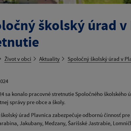
ločný školský úrad v 
etnutie
Život v obci
Aktuality
Spoločný školský úrad v Pla
2024
024 sa konalo pracovné stretnutie Spoločného školského 
tnej správy pre obce a školy.
školský úrad Plavnica zabezpečuje odbornú činnosť pre 
arabina, Jakubany, Medzany, Šarišské Jastrabie, Lomničk