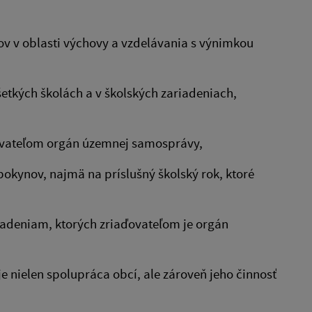
v v oblasti výchovy a vzdelávania s výnimkou
etkých školách a v školských zariadeniach,
aďovateľom orgán územnej samosprávy,
okynov, najmä na príslušný školský rok, ktoré
iadeniam, ktorých zriaďovateľom je orgán
 nielen spolupráca obcí, ale zároveň jeho činnosť