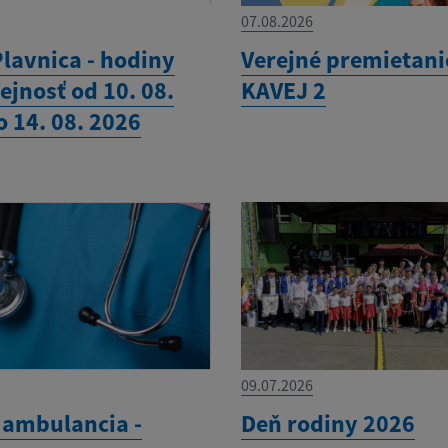
07.08.2026
Plavnica - hodiny
Verejné premietani
ejnosť od 10. 08.
KAVEJ 2
 14. 08. 2026
09.07.2026
 ambulancia -
Deň rodiny 2026