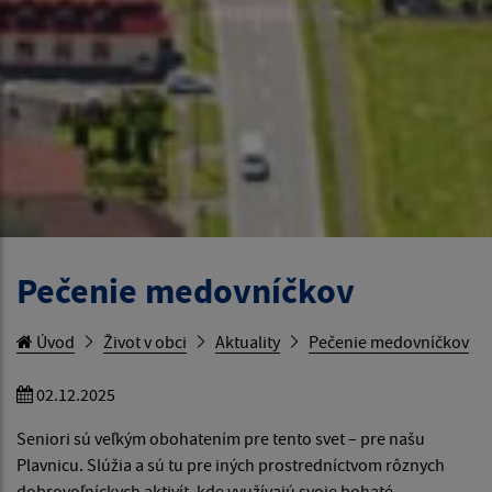
Pečenie medovníčkov
Úvod
Život v obci
Aktuality
Pečenie medovníčkov
02.12.2025
Seniori sú veľkým obohatením pre tento svet – pre našu
Plavnicu. Slúžia a sú tu pre iných prostredníctvom rôznych
dobrovoľníckych aktivít, kde využívajú svoje bohaté