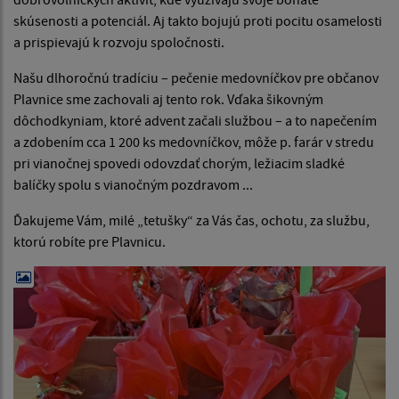
skúsenosti a potenciál. Aj takto bojujú proti pocitu osamelosti
a prispievajú k rozvoju spoločnosti.
Našu dlhoročnú tradíciu – pečenie medovníčkov pre občanov
Plavnice sme zachovali aj tento rok. Vďaka šikovným
dôchodkyniam, ktoré advent začali službou – a to napečením
a zdobením cca 1 200 ks medovníčkov, môže p. farár v stredu
pri vianočnej spovedi odovzdať chorým, ležiacim sladké
balíčky spolu s vianočným pozdravom ...
Ďakujeme Vám, milé „tetušky“ za Vás čas, ochotu, za službu,
ktorú robíte pre Plavnicu.