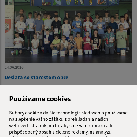
24.06.2026
Desiata so starostom obce
...
Používame cookies
1
2
14
>
Súbory cookie a ďalšie technológie sledovania používame
na zlepšenie vášho zážitku z prehliadania našich
Je táto stránka užitočná?
Áno
Nie
webových stránok, na to, aby sme vám zobrazovali
Boli tieto 
Boli 
prispôsobený obsah a cielené reklamy, na analýzu