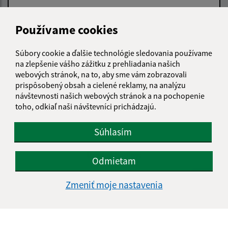
Používame cookies
Súbory cookie a ďalšie technológie sledovania používame
na zlepšenie vášho zážitku z prehliadania našich
Oboznámil som sa so
spracúvaním osobných
webových stránok, na to, aby sme vám zobrazovali
údajov
prispôsobený obsah a cielené reklamy, na analýzu
návštevnosti našich webových stránok a na pochopenie
Google reCaptcha Response
Odoslať správu
toho, odkiaľ naši návštevníci prichádzajú.
Súhlasím
Úradné hodiny:
Odmietam
Deň
Čas doobeda
Čas poobede
Zmeniť moje nastavenia
Pondelok:
07:30 - 12:00
13:00 - 16:00
Utorok:
07:30 - 12:00
13:00 - 16:00
Streda:
07:30 - 12:00
13:00 - 17:30
Štvrtok:
07:30 - 12:00*
nestránkové hodiny