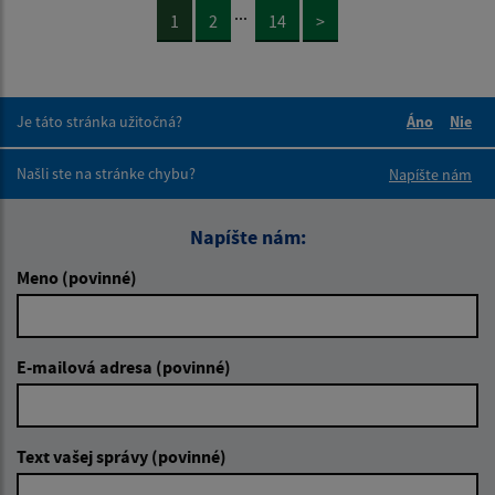
...
1
2
14
>
Je táto stránka užitočná?
Áno
Nie
Boli tieto 
Boli 
Našli ste na stránke chybu?
Napíšte nám
Napíšte nám:
Meno (povinné)
E-mailová adresa (povinné)
Text vašej správy (povinné)