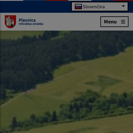
Slovenčina
Plavnica
Menu
Oficiálna stránka