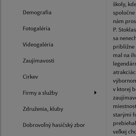
školy, kd
Demografia
spoločne 
nám prost
Fotogaléria
P. Stokla
sa nenech
Videogaléria
približne
mal na ih
Zaujímavosti
legendárn
atrakciác
Cirkev
výbornom 
v ktorej 
Firmy a služby
zaujímavé
miestnosť
Združenia, kluby
starými f
prebiehal
Dobrovoľný hasičský zbor
veľkej ch