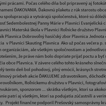
ými prácami. Počas celého dňa bol pripravený aj fotokút
znamení ĎAKOVANIA. Ďakovnú plaketu z rúk starostu obce 
 spolupracujú a vytvárajú spoločenstvá, ktoré sú dôlež
nosť Sedembolestnej Panny Márie v Plavnici Evanjelická
lavnici Materská škola v Plavnici Roľnícke družstvo Plav
ník Plavnica Dobrovoľný hasičský zbor Plavnica Jednot
ia v Plavnici Skauting Plavnica Ako už počas večera p. 
organizáciám, ale všetkým spoločnostiam a jednotlivcom,
tešením, že práve nám bolo dopriate prijať poctu a byť s
čia obce Plavnica. V závere celého tohto krásneho slne
elý tento deň bol pohodový, plný emócií, krásnych stret
émový priebeh akcie ĎAKUJEME zdravotníkom, dôchodky
rovoľníkom, Roľníckemu družstvu v Plavnici, fotografovi
zvukárom, sponzorom ... skrátka všetkým, ktorí sa akokoľve
ie patrí aj všetkým, ktorí sa podujatia zúčastnili a verím
y. Projekt finančne podporil Prešovský samosprá