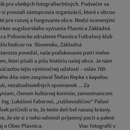
ik pre všetkých fotografiechtivých. Podvečer sa
si prevzali zástupcovia organizácií, ktoré s obcou
ité pre rozvoj a fungovanie obce. Medzi ocenenými
 cirkev augsburského vyznania Plavnica Základná
nica Poľovnícke združenie Plavnica Futbalový klub
a dôchodcov na Slovensku, Základná
starosta povedal, naše poďakovanie patrí nielen
 ktorí písali a píšu históriu našej obce. Je nám
účasťou tejto výnimočnej udalosti – osláv 700-
čného dňa nám zaspieval Štefan Repka s kapelou
nutí, nezabudnuteľných spomienok ... Za
niam, členom kultúrnej komisie, zamestnancom
 Ing. Lukášovi Faberovi, „rušňovodičovi“ Paľovi
k pričinili o to, že tento deň bol naozaj krásny.
e, že ste si z neho odniesli príjemný pocit a pekné
vny kraj a Obec Plavnica. Viac fotografií v