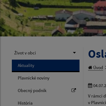
Osl
Život v obci
Aktuality
Úvod
Plavnické noviny
04.07.
Obecný podnik
V rámci d
v Plavnic
História