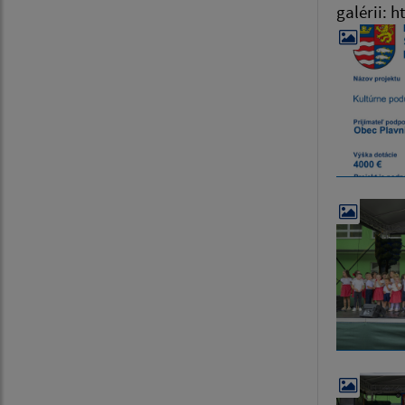
galérii: