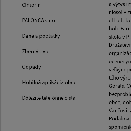
a výtvarn
Cintorín
niesol v 
PALONCA s.r.o.
dlhodobou
boli: Far
Dane a poplatky
škola v P
Družstev
Zberný dvor
organizác
oceneným 
Odpady
veľkým po
tého výro
Mobilná aplikácia obce
Gorals. C
bezprobl
Dôležité telefónne čísla
obce, dob
Vančovi, 
Poďakovan
spomienk