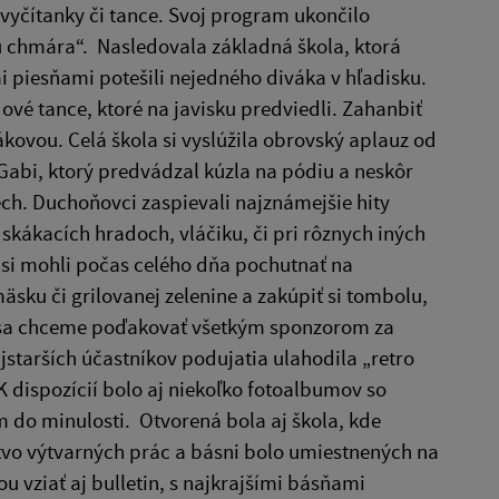
, vyčítanky či tance. Svoj program ukončilo
u chmára“. Nasledovala základná škola, ktorá
 piesňami potešili nejedného diváka v hľadisku.
udové tance, ktoré na javisku predviedli. Zahanbiť
dákovou. Celá škola si vyslúžila obrovský aplauz od
k Gabi, ktorý predvádzal kúzla na pódiu a neskôr
ch. Duchoňovci zaspievali najznámejšie hity
 skákacích hradoch, vláčiku, či pri rôznych iných
a si mohli počas celého dňa pochutnať na
ku či grilovanej zelenine a zakúpiť si tombolu,
ou sa chceme poďakovať všetkým sponzorom za
starších účastníkov podujatia ulahodila „retro
K dispozícií bolo aj niekoľko fotoalbumov so
 do minulosti. Otvorená bola aj škola, kde
stvo výtvarných prác a básni bolo umiestnených na
u vziať aj bulletin, s najkrajšími básňami