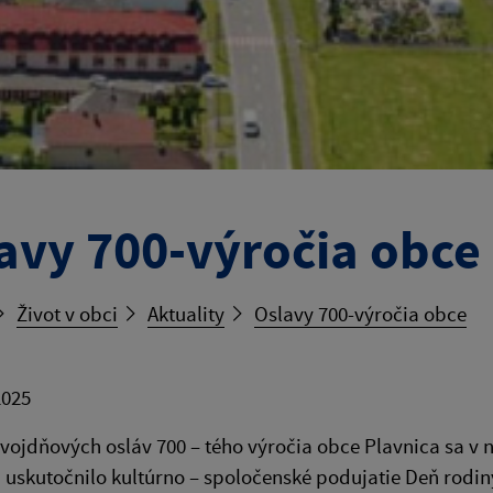
avy 700-výročia obce
Život v obci
Aktuality
Oslavy 700-výročia obce
2025
vojdňových osláv 700 – tého výročia obce Plavnica sa v ne
i uskutočnilo kultúrno – spoločenské podujatie Deň rodin