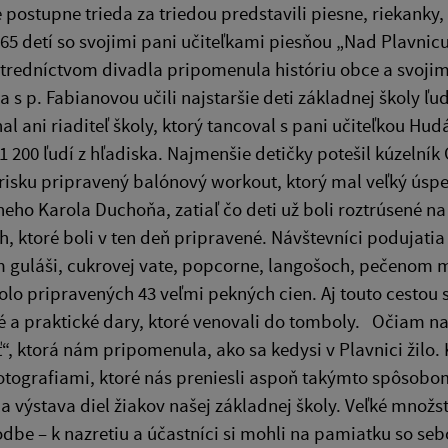
e postupne trieda za triedou predstavili piesne, riekanky
65 detí so svojimi pani učiteľkami piesňou „Nad Plavnic
redníctvom divadla pripomenula históriu obce a svojimi
sa s p. Fabianovou učili najstaršie deti základnej školy ľ
al ani riaditeľ školy, ktorý tancoval s pani učiteľkou Hu
 1 200 ľudí z hľadiska. Najmenšie detičky potešil kúzelní
risku pripravený balónový workout, ktorý mal veľký úspe
eho Karola Duchoňa, zatiaľ čo deti už boli roztrúsené na
h, ktoré boli v ten deň pripravené. Návštevníci podujati
guláši, cukrovej vate, popcorne, langošoch, pečenom mäs
bolo pripravených 43 veľmi pekných cien. Aj touto cest
 a praktické dary, ktoré venovali do tomboly. Očiam naj
“, ktorá nám pripomenula, ako sa kedysi v Plavnici žilo. 
otografiami, ktoré nás preniesli aspoň takýmto spôsobom
a výstava diel žiakov našej základnej školy. Veľké množ
odbe – k nazretiu a účastníci si mohli na pamiatku so sebo