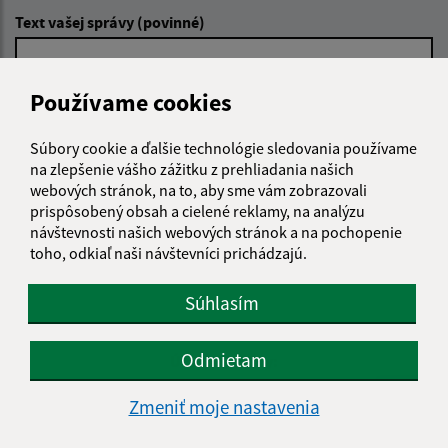
Text vašej správy (povinné)
Používame cookies
Súbory cookie a ďalšie technológie sledovania používame
na zlepšenie vášho zážitku z prehliadania našich
Oboznámil som sa so
spracúvaním osobných
webových stránok, na to, aby sme vám zobrazovali
údajov
prispôsobený obsah a cielené reklamy, na analýzu
návštevnosti našich webových stránok a na pochopenie
toho, odkiaľ naši návštevníci prichádzajú.
Google reCaptcha Response
Odoslať správu
Súhlasím
Odmietam
Úradné hodiny:
Deň
Čas doobeda
Čas poobede
Zmeniť moje nastavenia
Pondelok:
07:30 - 12:00
13:00 - 16:00