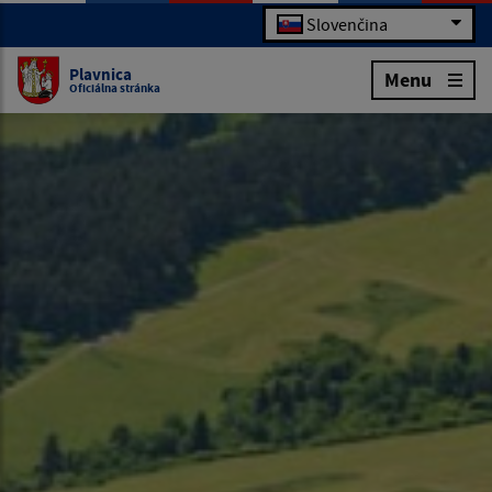
Slovenčina
Plavnica
Menu
Oficiálna stránka