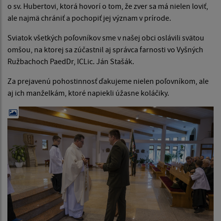
o sv. Hubertovi, ktorá hovorí o tom, že zver sa má nielen loviť,
ale najmä chrániť a pochopiť jej význam v prírode.
Sviatok všetkých poľovníkov sme v našej obci oslávili svätou
omšou, na ktorej sa zúčastnil aj správca farnosti vo Vyšných
Ružbachoch PaedDr, ICLic. Ján Stašák.
Za prejavenú pohostinnosť ďakujeme nielen poľovníkom, ale
aj ich manželkám, ktoré napiekli úžasne koláčiky.