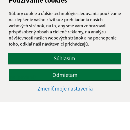
Používame cookies
...
1
2
14
>
Súbory cookie a ďalšie technológie sledovania používame
na zlepšenie vášho zážitku z prehliadania našich
webových stránok, na to, aby sme vám zobrazovali
prispôsobený obsah a cielené reklamy, na analýzu
Je táto stránka užitočná?
Áno
Nie
návštevnosti našich webových stránok a na pochopenie
Boli tieto 
Boli 
toho, odkiaľ naši návštevníci prichádzajú.
Našli ste na stránke chybu?
Napíšte nám
Súhlasím
Napíšte nám:
Odmietam
Meno (povinné)
Zmeniť moje nastavenia
E-mailová adresa (povinné)
Text vašej správy (povinné)