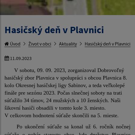
Hasičský deň v Plavnici
Úvod
Život v obci
Aktuality
Hasičský deň v Plavnici
11.09.2023
V sobotu, 09. 09. 2023, zorganizoval Dobrovoľný
hasičský zbor Plavnica v spolupráci s obcou Plavnica 8.
kolo Okresnej hasičskej ligy Sabinov, a teda veľkolepé
finále pre sezónu 2023. Počas slnečnej soboty na trati
súťažilo 34 tímov, 24 mužských a 10 ženských. Naši
šikovní hasiči obsadili v tomto kole 3. miesto.
V celkovom hodnotení súťaže skončili na 5. mieste.
Po ukončení súťaže sa konal už 6. ročník nočnej
súťaže o pohár starostu obce, kde družstvo Plavnice