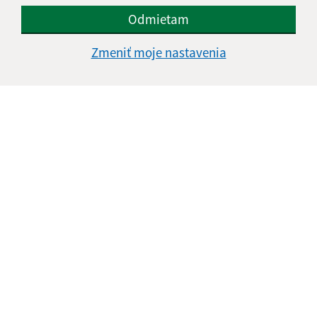
Odmietam
Zmeniť moje nastavenia
Oboznámil som sa so
spracúvaním osobných
údajov
Google reCaptcha Response
Odoslať správu
Úradné hodiny:
Deň
Čas doobeda
Čas poobede
Pondelok:
07:30 - 12:00
13:00 - 16:00
Utorok:
07:30 - 12:00
13:00 - 16:00
Streda:
07:30 - 12:00
13:00 - 17:30