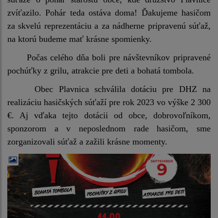
zvíťazilo. Pohár teda ostáva doma! Ďakujeme hasičom
za skvelú reprezentáciu a za nádherne pripravenú súťaž,
na ktorú budeme mať krásne spomienky.
Počas celého dňa boli pre návštevníkov pripravené
pochúťky z grilu, atrakcie pre deti a bohatá tombola.
Obec Plavnica schválila dotáciu pre DHZ na
realizáciu hasičských súťaží pre rok 2023 vo výške 2 300
€. Aj vďaka tejto dotácii od obce, dobrovoľníkom,
sponzorom a v neposlednom rade hasičom, sme
zorganizovali súťaž a zažili krásne momenty.