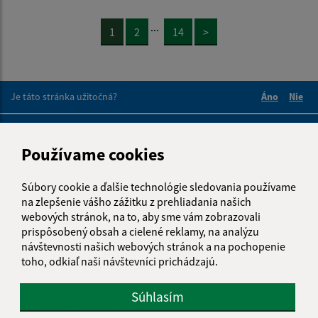
...
1
2
14
>
Je táto stránka užitočná?
Áno
Nie
Boli tieto 
Boli 
Našli ste na stránke chybu?
Napíšte nám
Používame cookies
Napíšte nám:
Súbory cookie a ďalšie technológie sledovania používame
Meno (povinné)
na zlepšenie vášho zážitku z prehliadania našich
webových stránok, na to, aby sme vám zobrazovali
prispôsobený obsah a cielené reklamy, na analýzu
návštevnosti našich webových stránok a na pochopenie
E-mailová adresa (povinné)
toho, odkiaľ naši návštevníci prichádzajú.
Súhlasím
Text vašej správy (povinné)