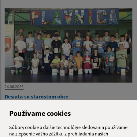
24.06.2026
Desiata so starostom obce
Používame cookies
...
1
2
14
>
Súbory cookie a ďalšie technológie sledovania používame
na zlepšenie vášho zážitku z prehliadania našich