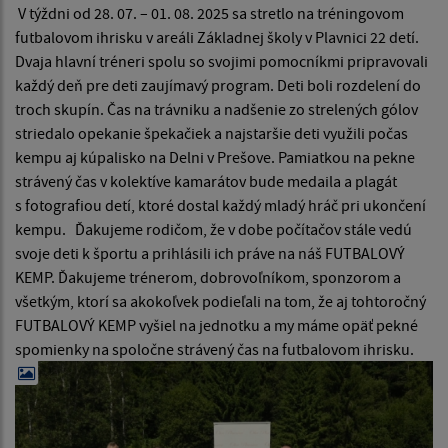
V týždni od 28. 07. – 01. 08. 2025 sa stretlo na tréningovom
futbalovom ihrisku v areáli Základnej školy v Plavnici 22 detí.
Dvaja hlavní tréneri spolu so svojimi pomocníkmi pripravovali
každý deň pre deti zaujímavý program. Deti boli rozdelení do
troch skupín. Čas na trávniku a nadšenie zo strelených gólov
striedalo opekanie špekačiek a najstaršie deti využili počas
kempu aj kúpalisko na Delni v Prešove. Pamiatkou na pekne
strávený čas v kolektíve kamarátov bude medaila a plagát
s fotografiou detí, ktoré dostal každý mladý hráč pri ukončení
kempu. Ďakujeme rodičom, že v dobe počítačov stále vedú
svoje deti k športu a prihlásili ich práve na náš FUTBALOVÝ
KEMP. Ďakujeme trénerom, dobrovoľníkom, sponzorom a
všetkým, ktorí sa akokoľvek podieľali na tom, že aj tohtoročný
FUTBALOVÝ KEMP vyšiel na jednotku a my máme opäť pekné
spomienky na spoločne strávený čas na futbalovom ihrisku.