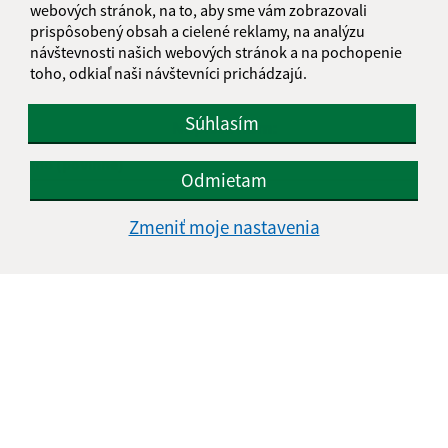
webových stránok, na to, aby sme vám zobrazovali
Je táto stránka užitočná?
Áno
Nie
prispôsobený obsah a cielené reklamy, na analýzu
Boli tieto 
Boli 
návštevnosti našich webových stránok a na pochopenie
Našli ste na stránke chybu?
Napíšte nám
toho, odkiaľ naši návštevníci prichádzajú.
Súhlasím
Napíšte nám:
Meno (povinné)
Odmietam
Zmeniť moje nastavenia
E-mailová adresa (povinné)
Text vašej správy (povinné)