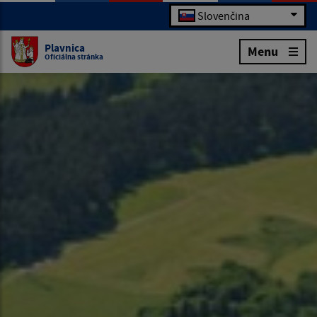
Slovenčina
Plavnica
Menu
Oficiálna stránka