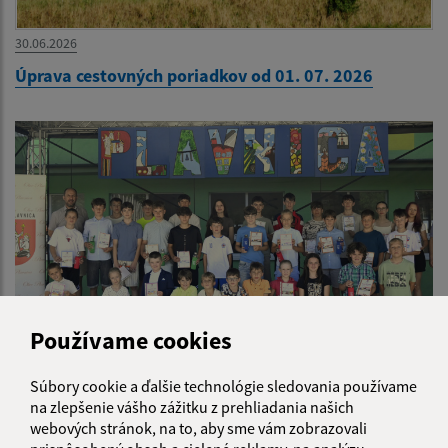
30.06.2026
Úprava cestovných poriadkov od 01. 07. 2026
Používame cookies
24.06.2026
Súbory cookie a ďalšie technológie sledovania používame
na zlepšenie vášho zážitku z prehliadania našich
Desiata so starostom obce
webových stránok, na to, aby sme vám zobrazovali