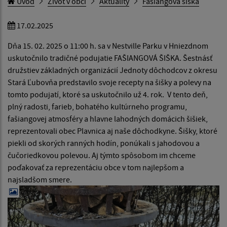
Úvod
Život v obci
Aktuality
Fašiangová šiška
17.02.2025
Dňa 15. 02. 2025 o 11:00 h. sa v Nestville Parku v Hniezdnom
uskutočnilo tradičné podujatie FAŠIANGOVÁ ŠIŠKA. Šestnásť
družstiev základných organizácií Jednoty dôchodcov z okresu
Stará Ľubovňa predstavilo svoje recepty na šišky a polevy na
tomto podujatí, ktoré sa uskutočnilo už 4. rok. V tento deň,
plný radosti, farieb, bohatého kultúrneho programu,
fašiangovej atmosféry a hlavne lahodných domácich šišiek,
reprezentovali obec Plavnica aj naše dôchodkyne. Šišky, ktoré
piekli od skorých ranných hodín, ponúkali s jahodovou a
čučoriedkovou polevou. Aj týmto spôsobom im chceme
poďakovať za reprezentáciu obce v tom najlepšom a
najsladšom smere.