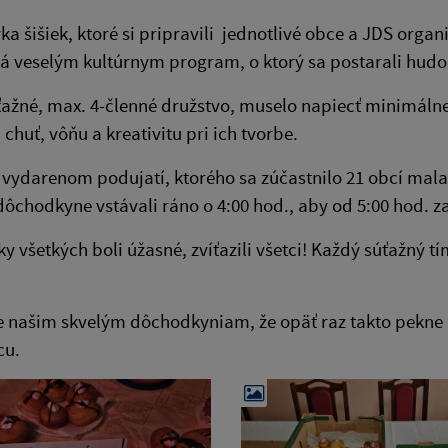
a šišiek, ktoré si pripravili jednotlivé obce a JDS orga
 veselým kultúrnym program, o ktorý sa postarali hudo
ažné, max. 4-členné družstvo, muselo napiecť minimálne 
 chuť, vôňu a kreativitu pri ich tvorbe.
vydarenom podujatí, ktorého sa zúčastnilo 21 obcí mala
dôchodkyne vstávali ráno o 4:00 hod., aby od 5:00 hod. zam
ky všetkých boli úžasné, zvíťazili všetci! Každý súťažný 
našim skvelým dôchodkyniam, že opäť raz takto pekne r
cu.