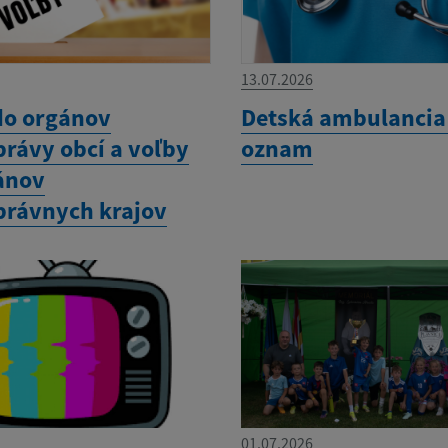
13.07.2026
do orgánov
Detská ambulancia 
rávy obcí a voľby
oznam
ánov
rávnych krajov
01.07.2026