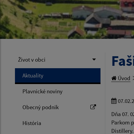
Faš
Život v obci
Aktuality
Úvod
Plavnické noviny
07.02.
Obecný podnik
Dňa 07. 0
Parkom po
História
Distillery.