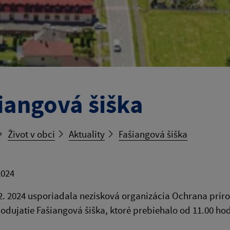
iangová šiška
Život v obci
Aktuality
Fašiangová šiška
2024
2. 2024 usporiadala nezisková organizácia Ochrana prírod
dujatie Fašiangová šiška, ktoré prebiehalo od 11.00 hod.