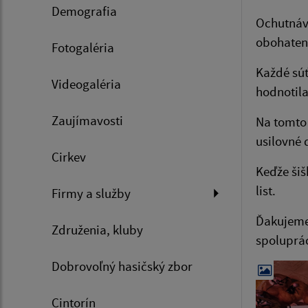
Demografia
Ochutnávk
obohatená
Fotogaléria
Každé súť
Videogaléria
hodnotila
Zaujímavosti
Na tomto 
usilovné 
Cirkev
Keďže šiš
list.
Firmy a služby
Ďakujeme 
Združenia, kluby
spoluprá
Dobrovoľný hasičský zbor
Cintorín