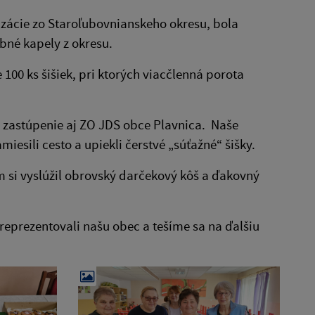
nizácie zo Staroľubovnianskeho okresu, bola
bné kapely z okresu.
100 ks šišiek, pri ktorých viacčlenná porota
 zastúpenie aj ZO JDS obce Plavnica. Naše
iesili cesto a upiekli čerstvé „súťažné“ šišky.
tím si vyslúžil obrovský darčekový kôš a ďakovný
eprezentovali našu obec a tešíme sa na ďalšiu