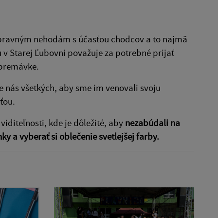
opravným nehodám s účasťou chodcov a to najmä
u v Starej Ľubovni považuje za potrebné prijať
 premávke.
me nás všetkých, aby sme im venovali svoju
ťou.
iditeľnosti, kde je dôležité, aby
nezabúdali na
y a vyberať si oblečenie svetlejšej farby.