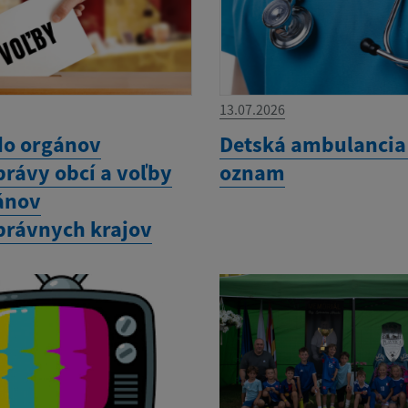
13.07.2026
do orgánov
Detská ambulancia 
rávy obcí a voľby
oznam
ánov
rávnych krajov