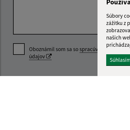
Použív
Súbory co
zážitku z
zobrazova
našich we
prichádza
Oboznámil som sa so
spracúvaním osobný
údajov
Súhlasí