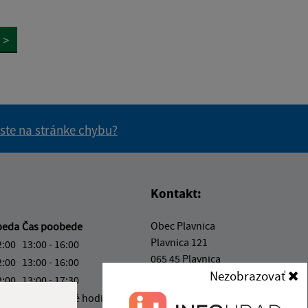
>
 ste na stránke chybu?
vás užitočné?
e pre vás užitočné?
Kontakt:
Obec Plavnica
beda
Čas poobede
Plavnica 121
2:00
13:00 - 16:00
065 45 Plavnica
2:00
13:00 - 16:00
Nezobrazovať
2:00
13:00 - 17:30
starosta@plavnica.sk
2:00*
nestránkové hodiny
+421 52 42 83 881