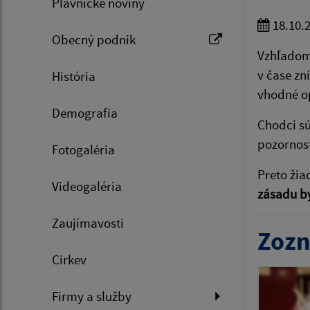
Plavnické noviny
18.10.
Obecný podnik
Vzhľadom
v čase zn
História
vhodné op
Demografia
Chodci sú
pozornosť
Fotogaléria
Preto žia
Videogaléria
zásadu by
Zaujímavosti
Zozn
Cirkev
Firmy a služby