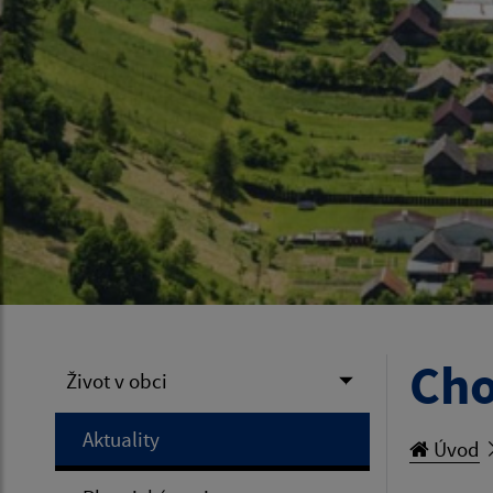
Cho
Život v obci
Aktuality
Úvod