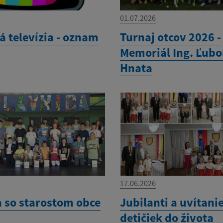
01.07.2026
á televízia - oznam
Turnaj otcov 2026 -
Memoriál Ing. Ľub
Hnata
17.06.2026
a so starostom obce
Jubilanti a uvítani
detičiek do života