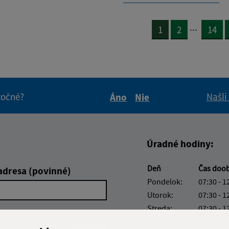
...
1
2
14
itočné?
Našli
Áno
Nie
Boli tieto informácie pre 
Boli tieto informáci
Úradné hodiny:
Deň
Čas doo
adresa (povinné)
Pondelok:
07:30 - 1
Utorok:
07:30 - 1
Streda:
07:30 - 1
Štvrtok:
07:30 - 1