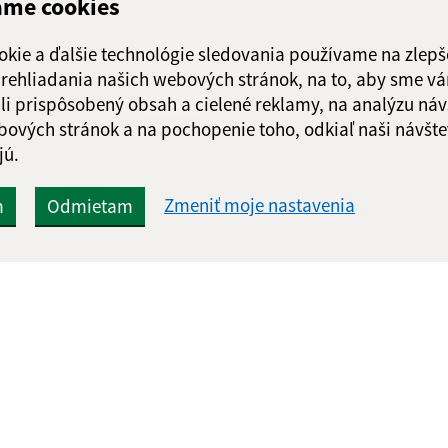
ame cookies
Piatok:
07:30 - 1
Obedňajšia prestáv
okie a ďalšie technológie sledovania používame na zlepš
*stránkové hodiny s
 prehliadania našich webových stránok, na to, aby sme v
sekretariát a podate
li prispôsobený obsah a cielené reklamy, na analýzu náv
bových stránok a na pochopenie toho, odkiaľ naši návšte
jú.
Google reCaptcha Response
Odoslať
ch
správu
Zmeniť moje nastavenia
m
Odmietam