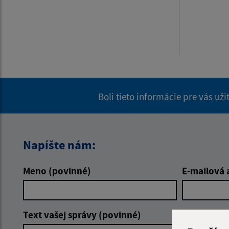
Boli tieto informácie pre vás už
Napíšte nám:
Meno (povinné)
E-mailová 
Text vašej správy (povinné)