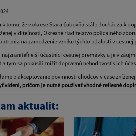
2024
 k tomu, že v okrese Stará Ľubovňa stále dochádza k d
íženej viditeľnosti, Okresné riaditeľstvo policajného zbor
atrenia na zamedzenie vzniku týchto udalostí v cestnej
 najzraniteľnejší účastníci cestnej premávky a je v záuj
 a tým sa pokúsili znížiť dopravnú nehodovosť s ich účas
dame o akceptovanie povinnosti chodcov v čase zníženej v
ť videní, pričom je nutné používať vhodné reflexné doplnk
am aktualít: