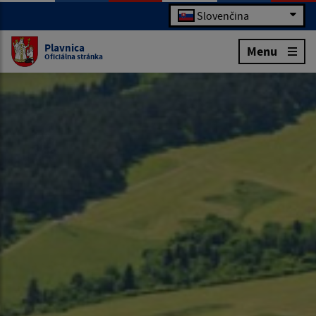
Slovenčina
Plavnica
Menu
Oficiálna stránka