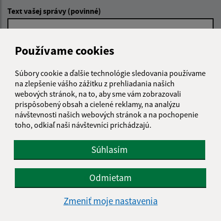
Text vašej správy (povinné)
Používame cookies
Súbory cookie a ďalšie technológie sledovania používame
na zlepšenie vášho zážitku z prehliadania našich
Oboznámil som sa so
spracúvaním osobných
webových stránok, na to, aby sme vám zobrazovali
údajov
prispôsobený obsah a cielené reklamy, na analýzu
návštevnosti našich webových stránok a na pochopenie
toho, odkiaľ naši návštevníci prichádzajú.
Google reCaptcha Response
Odoslať správu
Súhlasím
Odmietam
Úradné hodiny:
Deň
Čas doobeda
Čas poobede
Zmeniť moje nastavenia
Pondelok:
07:30 - 12:00
13:00 - 16:00