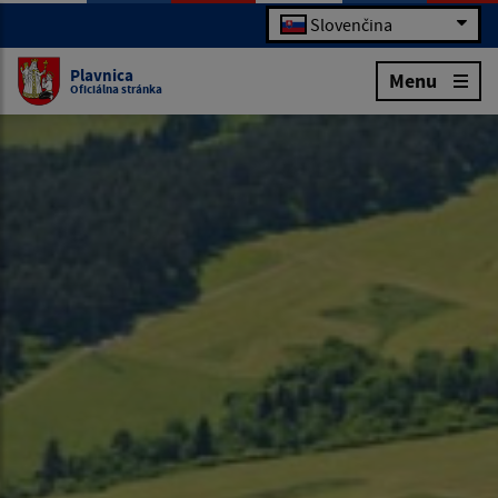
Slovenčina
Plavnica
Menu
Oficiálna stránka