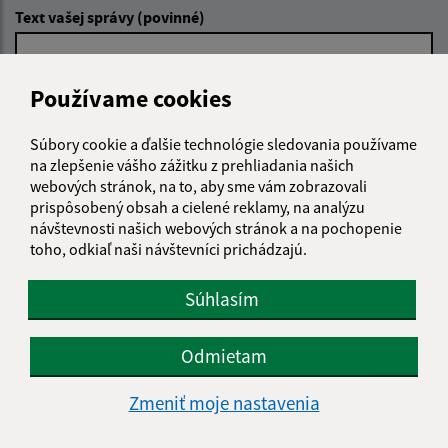
Text vašej správy (povinné)
Používame cookies
Súbory cookie a ďalšie technológie sledovania používame
na zlepšenie vášho zážitku z prehliadania našich
Oboznámil som sa so
spracúvaním osobných
webových stránok, na to, aby sme vám zobrazovali
údajov
prispôsobený obsah a cielené reklamy, na analýzu
návštevnosti našich webových stránok a na pochopenie
toho, odkiaľ naši návštevníci prichádzajú.
Google reCaptcha Response
Odoslať správu
Súhlasím
Odmietam
Úradné hodiny:
Deň
Čas doobeda
Čas poobede
Zmeniť moje nastavenia
Pondelok:
07:30 - 12:00
13:00 - 16:00
Utorok:
07:30 - 12:00
13:00 - 16:00