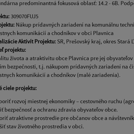
ndárna predominantná fokusová oblasť: 14.2 - 6B. Podpo
ektu:
309070FUJ5
jektu:
Nákup prídavných zariadení na komunálnu technik
estnych komunikácií a chodníkov v obci Plavnica
lizácie Aktivít Projektu:
SR, Prešovský kraj, okres Stará
eľ projektu:
alitu života a atraktivitu obce Plavnica pre jej obyvateľov
ím bezpečnosti, t.j. nákupom prídavných zariadení na či
stnych komunikácií a chodníkov (malé zariadenia).
é ciele projektu:
oriť rozvoj miestnej ekonomiky – cestovného ruchu (agro
iť bezpečnosť a ochranu zdravia obyvateľov obce.
oriť atraktívne prostredie pre občanov obce a návštevní
šiť stav životného prostredia v obci.