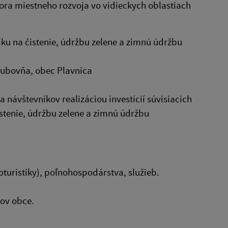
ra miestneho rozvoja vo vidieckych oblastiach
u na čistenie, údržbu zelene a zimnú údržbu
 Ľubovňa, obec Plavnica
 a návštevníkov realizáciou investícií súvisiacich
stenie, údržbu zelene a zimnú údržbu
turistiky), poľnohospodárstva, služieb.
kov obce.