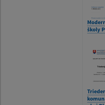
Modern
školy 
Triede
komuná