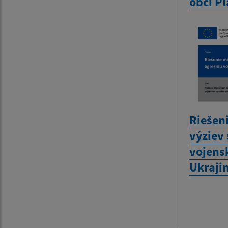
obci P
Riešen
výziev
vojens
Ukrajin