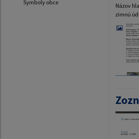
Symboly obce
Názov hla
zimnú údr
Zozn