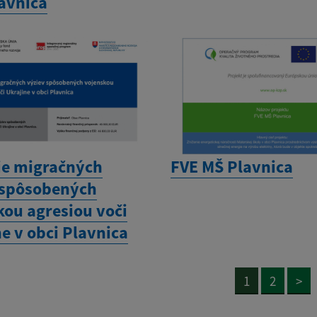
lavnica
ie migračných
FVE MŠ Plavnica
 spôsobených
kou agresiou voči
e v obci Plavnica
1
2
>