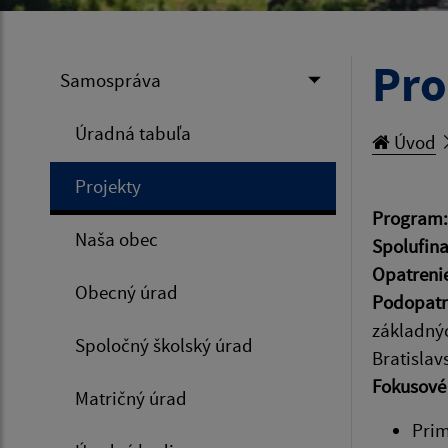
Pro
Samospráva
Úradná tabuľa
Úvod
Projekty
Program
Naša obec
Spolufin
Opatreni
Obecný úrad
Podopatr
základnýc
Spoločný školský úrad
Bratislav
Fokusové 
Matričný úrad
Prim