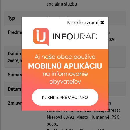
sociálnu službu
Suma od:
Typ
Hlavná zmluva
Nezobrazovať
Predmet
platenie časti úhrady za sociálnu
Suma do:
službu od 01.05.2026 do 31.12.2026
Dátum
22.05.2026
Typ:
zverejnenia
Suma s DPH*
30.00 €
Filtrovať
Reset
Dátum uzavretia
20.05.2026
Zmluvná strana
Odberateľ
: Zariadenie sociálnych
služieb AKTIG, IČO: 31948821, Adresa:
Mierová 63/92, Mesto: Humenné, PSČ:
06601