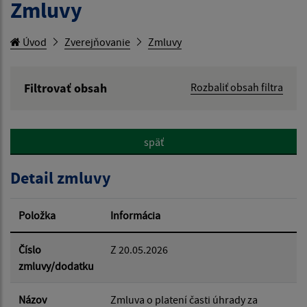
Zmluvy
Úvod
Zverejňovanie
Zmluvy
Filtrovať obsah
Rozbaliť obsah filtra
Hľadaný výraz:
späť
Hľadať v:
Detail zmluvy
Typ dátumu:
Položka
Informácia
Dátum od:
Číslo
Z 20.05.2026
zmluvy/dodatku
Dátum do:
Názov
Zmluva o platení časti úhrady za