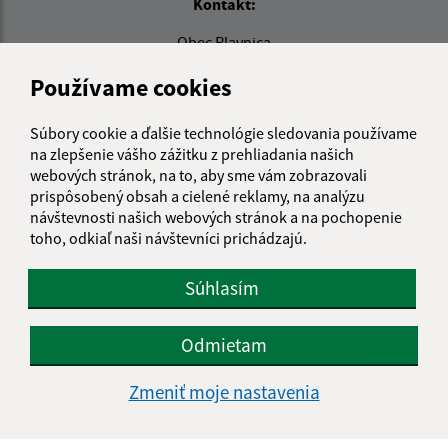
Kontakt:
Obec Plavnica
Plavnica 121
Používame cookies
065 45 Plavnica
starosta@plavnica.sk
Súbory cookie a ďalšie technológie sledovania používame
na zlepšenie vášho zážitku z prehliadania našich
+421 52 42 83 881
webových stránok, na to, aby sme vám zobrazovali
0917 366 145
prispôsobený obsah a cielené reklamy, na analýzu
návštevnosti našich webových stránok a na pochopenie
IČO: 00330124
toho, odkiaľ naši návštevníci prichádzajú.
Súhlasím
Odmietam
Zmeniť moje nastavenia