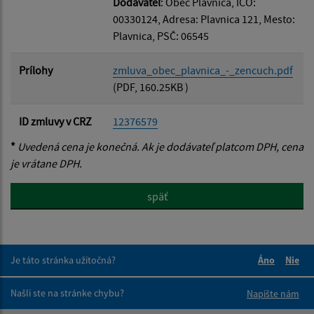
Dodávateľ
: Obec Plavnica, IČO:
00330124, Adresa: Plavnica 121, Mesto:
Plavnica, PSČ: 06545
Prílohy
zmluva_obec_plavnica_-_zencuch.pdf
(PDF, 160.25KB )
ID zmluvy v CRZ
12376579
*
Uvedená cena je konečná. Ak je dodávateľ platcom DPH, cena
je vrátane DPH.
späť
Je táto stránka užitočná?
Áno
Nie
Boli tieto 
Boli 
Našli ste na stránke chybu?
Napíšte nám