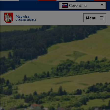
Slovenčina
Plavnica
Menu
Oficiálna stránka