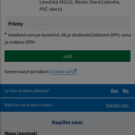
Levočská 355/21, Mesto: Stará Ľubovňa,
PSČ: 064 01
Prílohy
-
*
Uvedená cena je konečná. Ak je dodávateľ platcom DPH, cena
je vrátane DPH.
späť
Generované portálom
Uradne.sk
Je táto stránka užitočná?
Áno
Nie
Boli tieto 
Boli 
Našli ste na stránke chybu?
Napíšte nám
Napíšte nám:
Meno (povinné)