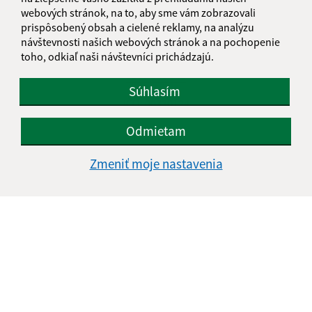
webových stránok, na to, aby sme vám zobrazovali
065 45 Plavnica
prispôsobený obsah a cielené reklamy, na analýzu
návštevnosti našich webových stránok a na pochopenie
starosta@plavnica.sk
toho, odkiaľ naši návštevníci prichádzajú.
+421 52 42 83 881
0917 366 145
Súhlasím
IČO: 00330124
Odmietam
Zmeniť moje nastavenia