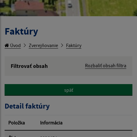
Faktúry
Úvod
Zverejňovanie
Faktúry
Filtrovať obsah
Rozbaliť obsah filtra
Hľadaný výraz:
späť
Hľadať v:
Detail faktúry
Typ dátumu:
Položka
Informácia