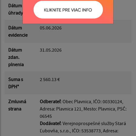
Dátum
05.06.2026
úhrady
Dátum
05.06.2026
evidencie
Dátum
31.05.2026
zdan.
plnenia
Suma s
2 560.13 €
DPH*
Zmluvná
Odberateľ
: Obec Plavnica, IČO: 00330124,
strana
Adresa: Plavnica 121, Mesto: Plavnica, PSČ:
06545
Dodávateľ
: Verejnoprospešné služby Stará
Ľubovňa, s.r.o., IČO: 53538773, Adresa: