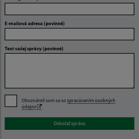
E-mailová adresa (povinné)
Text vašej správy (povinné)
Oboznámil som sa so
spracúvaním osobných
údajov
Google reCaptcha Response
Odoslať správu