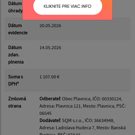
Dátum
28.05.2026
úhrady
Dátum
20.05.2026
evidencie
Dátum
14.05.2026
zdan.
plnenia
Suma s
1 107.00 €
DPH*
Zmluvná
Odberateľ
: Obec Plavnica, IČO: 00330124,
strana
Adresa: Plavnica 121, Mesto: Plavnica, PSČ:
06545
Dodávateľ
: SQM s.r.o., IČO: 36634948,
Adresa: Ladislava Hudeca 7, Mesto: Banská
Bystrica, PSČ: 974 01