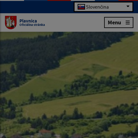
Slovenčina
Plavnica
Menu
Oficiálna stránka