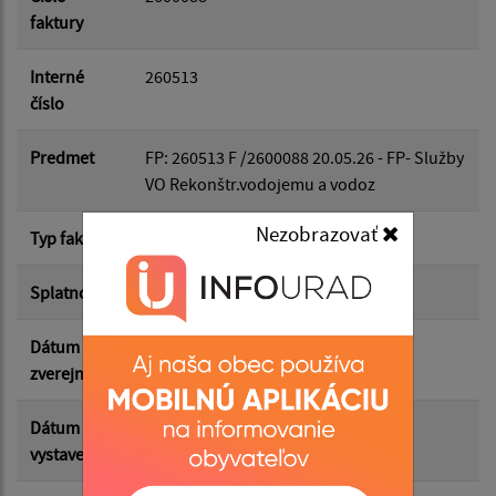
faktury
Dátum do:
Interné
260513
číslo
Suma od:
Predmet
FP: 260513 F /2600088 20.05.26 - FP- Služby
VO Rekonštr.vodojemu a vodoz
Suma do:
Nezobrazovať
Typ faktúry
dodávateľská
Splatnosť
29.05.2026
Filtrovať
Reset
Dátum
05.06.2026
zverejnenia
Dátum
14.05.2026
vystavenia