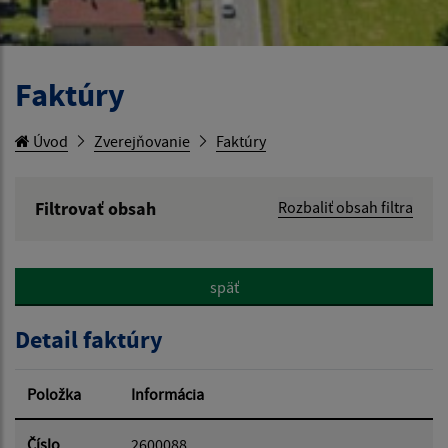
Faktúry
Úvod
Zverejňovanie
Faktúry
Filtrovať obsah
Rozbaliť obsah filtra
Hľadaný výraz:
späť
Hľadať v:
Detail faktúry
Typ dátumu:
Položka
Informácia
Dátum od:
Číslo
2600088