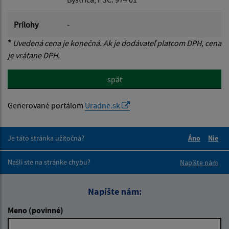
Prílohy
-
*
Uvedená cena je konečná. Ak je dodávateľ platcom DPH, cena
je vrátane DPH.
späť
Generované portálom
Uradne.sk
Je táto stránka užitočná?
Áno
Nie
Boli tieto 
Boli 
Našli ste na stránke chybu?
Napíšte nám
Napíšte nám:
Meno (povinné)