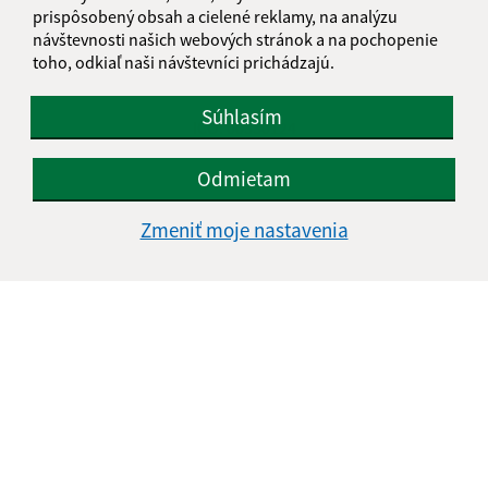
prispôsobený obsah a cielené reklamy, na analýzu
starosta@plavnica.sk
návštevnosti našich webových stránok a na pochopenie
+421 52 42 83 881
toho, odkiaľ naši návštevníci prichádzajú.
0917 366 145
Súhlasím
IČO: 00330124
Odmietam
Zmeniť moje nastavenia