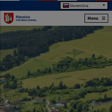
Slovenčina
Plavnica
Menu
Oficiálna stránka