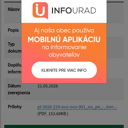
Dátum zverejnenia do:
Názov
Správa o hodnotení strategického
dokumentu
Popis
Filtrovať
Reset
Typ
Životné prostredie
dokumentu
Doplňujúce
informácie
Dátum
21.05.2026
zverejnenia
Prílohy
pl-2026-224-ocu-ocu-001_ou_po_-_kon...
(PDF, 153.68KB )