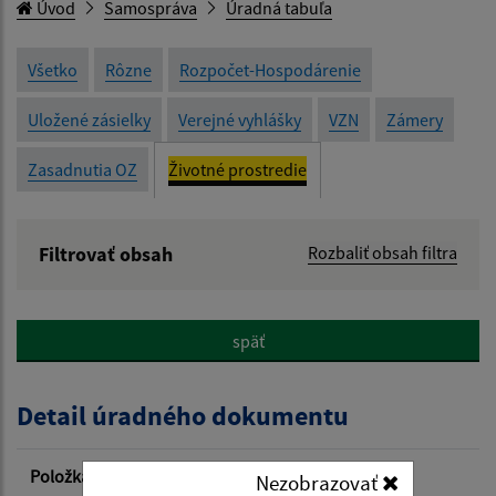
Úvod
Samospráva
Úradná tabuľa
Všetko
Rôzne
Rozpočet-Hospodárenie
Uložené zásielky
Verejné vyhlášky
VZN
Zámery
Zasadnutia OZ
Životné prostredie
Filtrovať obsah
Rozbaliť obsah filtra
Názov:
späť
Popis:
Detail úradného dokumentu
Dátum zverejnenia od:
Položka
Informácia
Nezobrazovať