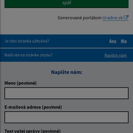
späť
Generované portálom
Uradne.sk
Je táto stránka užitočná?
Áno
Nie
Boli tieto 
Boli 
Našli ste na stránke chybu?
Napíšte nám
Napíšte nám:
Meno (povinné)
E-mailová adresa (povinné)
Text vašej správy (povinné)