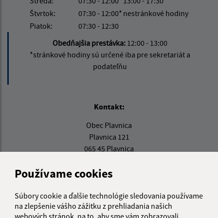
Streda:
07:30 - 12:00
13:00 - 17:30
Štvrtok:
07:30 - 12:00*
nestránkové hodiny
Piatok:
07:30 - 12:30
Obedňajšia prestávka:
12:00 - 13:00
*stránkové hodiny sú určené iba pre sekretariát a
podateľňu
Kontakt:
Obec Plavnica
Plavnica 121
065 45 Plavnica
starosta@plavnica.sk
Používame cookies
+421 52 42 83 881
0917 366 145
Súbory cookie a ďalšie technológie sledovania používame
na zlepšenie vášho zážitku z prehliadania našich
IČO: 00330124
webových stránok, na to, aby sme vám zobrazovali