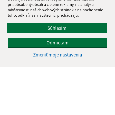
prispôsobený obsah a cielené reklamy, na analýzu
návštevnosti našich webových stránok a na pochopenie
toho, odkiaľ naši návštevníci prichádzajú.
Súhlasím
Odmietam
Zmeniť moje nastavenia
Informácie o stránke:
Vyhlásenie o prístupnosti
Autorské práva