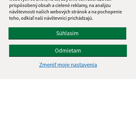
prispôsobený obsah a cielené reklamy, na analýzu
návštevnosti našich webových stránok a na pochopenie
toho, odkiaľ naši návštevníci prichádzajú.
Súhlasím
Odmietam
Zmeniť moje nastavenia
Informácie o stránke:
Vyhlásenie o prístupnosti
Autorské práva