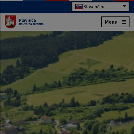
Slovenčina
Plavnica
Menu
Oficiálna stránka