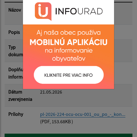
Dátum zverejnenia do:
Názov
Správa o hodnotení strategického
dokumentu
Popis
Filtrovať
Reset
Typ
Životné prostredie
dokumentu
Doplňujúce
informácie
Dátum
21.05.2026
zverejnenia
Prílohy
pl-2026-224-ocu-ocu-001_ou_po_-_kon...
(PDF, 153.68KB )