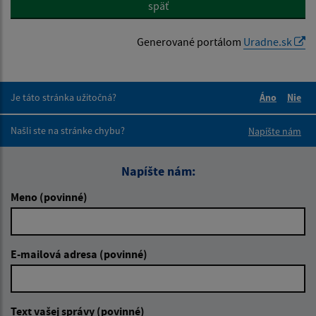
späť
Generované portálom
Uradne.sk
Je táto stránka užitočná?
Áno
Nie
Boli tieto 
Boli 
Našli ste na stránke chybu?
Napíšte nám
Napíšte nám:
Meno (povinné)
E-mailová adresa (povinné)
Text vašej správy (povinné)