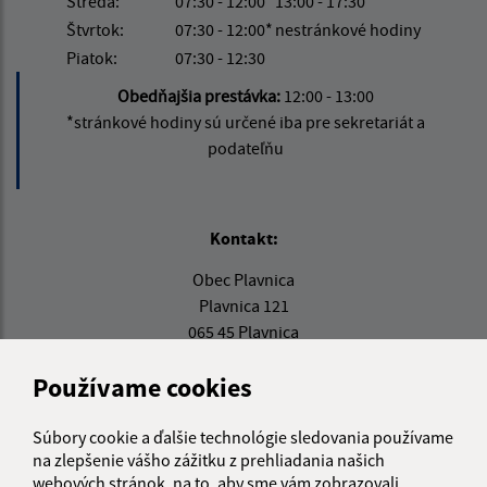
Streda:
07:30 - 12:00
13:00 - 17:30
Štvrtok:
07:30 - 12:00*
nestránkové hodiny
Piatok:
07:30 - 12:30
Obedňajšia prestávka:
12:00 - 13:00
*stránkové hodiny sú určené iba pre sekretariát a
podateľňu
Kontakt:
Obec Plavnica
Plavnica 121
065 45 Plavnica
starosta@plavnica.sk
Používame cookies
+421 52 42 83 881
0917 366 145
Súbory cookie a ďalšie technológie sledovania používame
na zlepšenie vášho zážitku z prehliadania našich
IČO: 00330124
webových stránok, na to, aby sme vám zobrazovali