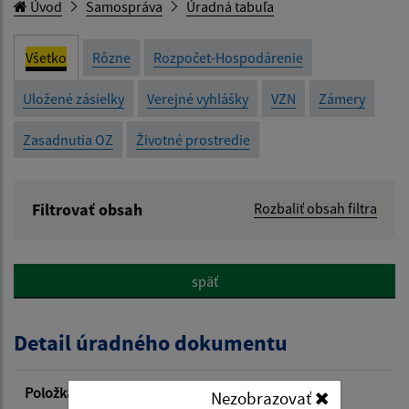
Úvod
Samospráva
Úradná tabuľa
Všetko
Rôzne
Rozpočet-Hospodárenie
Uložené zásielky
Verejné vyhlášky
VZN
Zámery
Zasadnutia OZ
Životné prostredie
Filtrovať obsah
Rozbaliť obsah filtra
Názov:
späť
Popis:
Detail úradného dokumentu
Dátum zverejnenia od:
Položka
Informácia
Nezobrazovať