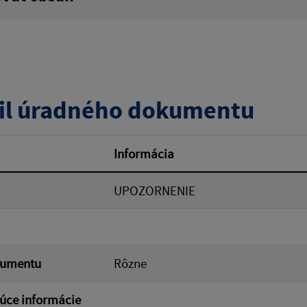
:
Popis:
zverejnenia do:
il úradného dokumentu
ovať
Informácia
UPOZORNENIE
kumentu
Rôzne
úce informácie