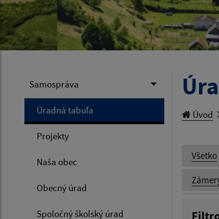
Úra
Samospráva
Úradná tabuľa
Úvod
Projekty
Všetko
Naša obec
Zámer
Obecný úrad
Spoločný školský úrad
Filtr