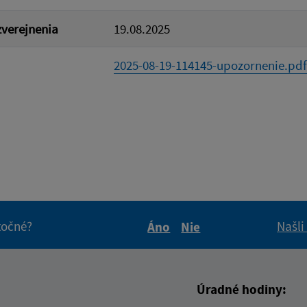
verejnenia
19.08.2025
2025-08-19-114145-upozornenie.pdf
itočné?
Našli
Áno
Nie
Boli tieto informácie pre 
Boli tieto informáci
Úradné hodiny: