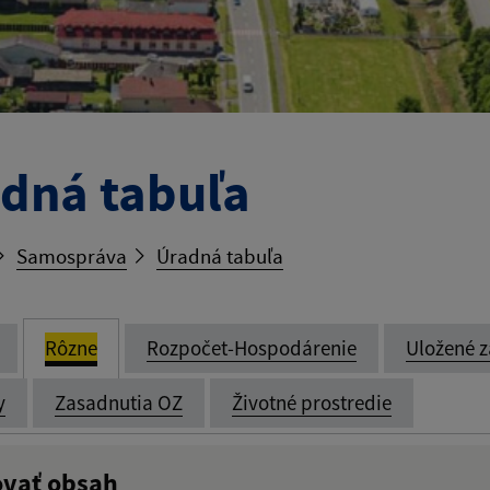
dná tabuľa
Samospráva
Úradná tabuľa
Rôzne
Rozpočet-Hospodárenie
Uložené z
y
Zasadnutia OZ
Životné prostredie
ovať obsah