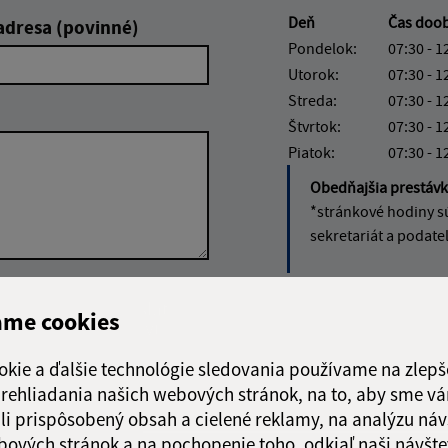
Deň
Čas doo
adresa (povinné)
Pondelok:
07:30 - 1
Utorok:
07:30 - 1
Streda:
07:30 - 1
Štvrtok:
07:30 - 1
Piatok:
07:30 - 1
Obedňajšia prestáv
*stránkové hodiny s
sekretariát a podate
Google reCaptcha Response
Odoslať
ch
ame cookies
správu
okie a ďalšie technológie sledovania používame na zlepš
 prehliadania našich webových stránok, na to, aby sme v
li prispôsobený obsah a cielené reklamy, na analýzu náv
bových stránok a na pochopenie toho, odkiaľ naši návšte