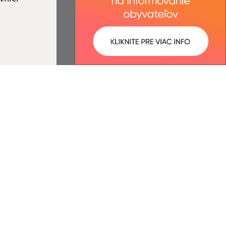
ované:
Správca obsahu:
15:39 hod.
Správca obsahu je Obec Plavnica.
Vytvorené v súlade s
Jednotným
dizajn manuálom elektronických