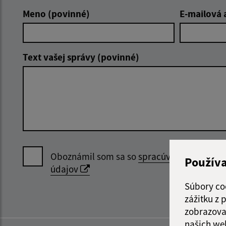
Meno (povinné)
E-mailová 
Text vašej správy (povinné)
Oboznámil som sa so
spracúvaním osobný
Použív
údajov
Súbory co
zážitku z
zobrazova
našich we