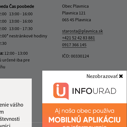
Obec Plavnica
beda
Čas poobede
Plavnica 121
2:00
13:00 - 16:00
065 45 Plavnica
2:00
13:00 - 16:00
2:00
13:00 - 17:30
starosta@plavnica.sk
2:00*
nestránkové hodiny
+421 52 42 83 881
2:30
0917 366 145
ka:
12:00 - 13:00
IČO: 00330124
ú určené iba pre
ľňu
Nezobrazovať
enie vášho
ám
števnosti
vníci