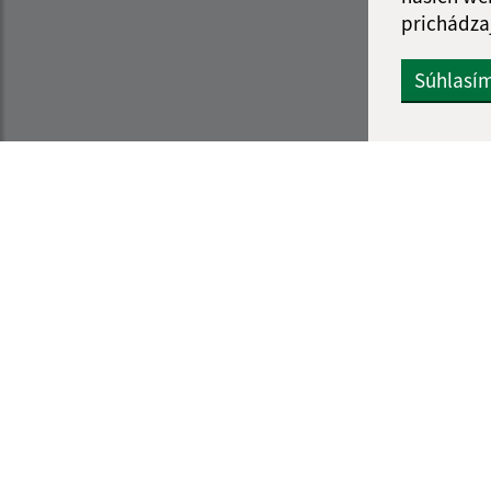
prichádza
Súhlasí
Informácie o stránke:
Navigácia:
Vyhlásenie o prístupnosti
Vytlačiť aktuálnu strá
Autorské práva
Mapa stránok
Ochrana osobných údajov
Cookies