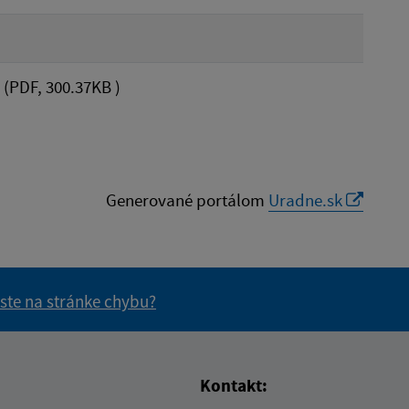
(PDF, 300.37KB )
Generované portálom
Uradne.sk
 ste na stránke chybu?
vás užitočné?
e pre vás užitočné?
Kontakt: