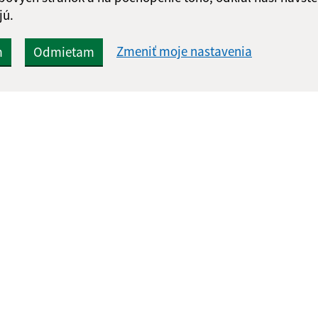
jú.
Zmeniť moje nastavenia
m
Odmietam
Rýchle odkazy:
Aktualiz
nku
Naša obec
03.08.2026 
História
RSS
Fotogaléria