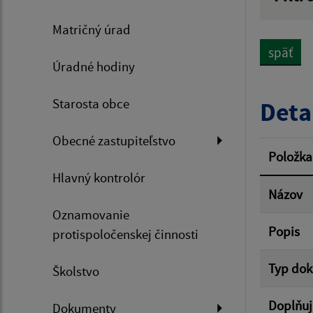
Názov
Matričný úrad
späť
Úradné hodiny
Dátum 
Starosta obce
Deta
Obecné zastupiteľstvo
Filtr
Položka
Hlavný kontrolór
Názov
Oznamovanie
Popis
protispoločenskej činnosti
Typ do
Školstvo
Doplňuj
Dokumenty