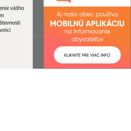
enie vášho
ám
števnosti
vníci