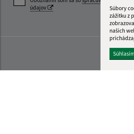
údajov
Súbory co
zážitku z
zobrazova
našich we
prichádza
Súhlasí