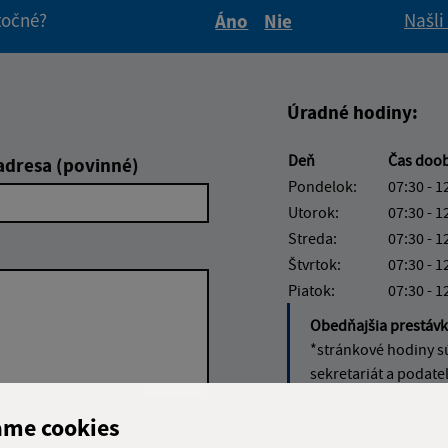
itočné?
Našli
Áno
Nie
Boli tieto informácie pre 
Boli tieto informáci
Úradné hodiny:
Deň
Čas doo
adresa (povinné)
Pondelok:
07:30 - 1
Utorok:
07:30 - 1
Streda:
07:30 - 1
Štvrtok:
07:30 - 1
Piatok:
07:30 - 1
Obedňajšia prestáv
*stránkové hodiny s
sekretariát a podate
ame cookies
Google reCaptcha Response
Odoslať
ch