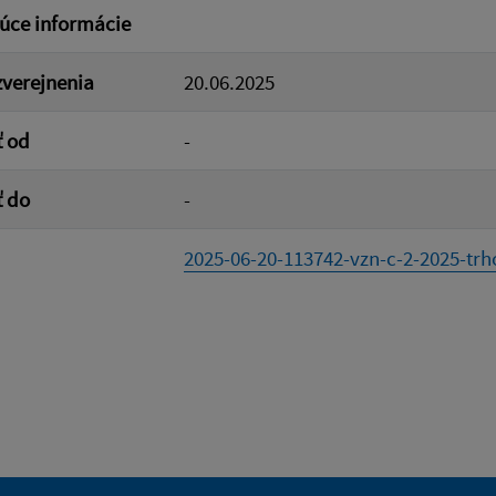
úce informácie
verejnenia
20.06.2025
ť od
-
ť do
-
2025-06-20-113742-vzn-c-2-2025-trho