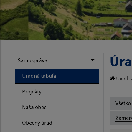
Úra
Samospráva
Úradná tabuľa
Úvod
Projekty
Všetko
Naša obec
Zámer
Obecný úrad