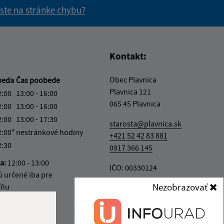
 ste na stránke chybu?
vás užitočné?
e pre vás užitočné?
Kontakt:
Obec Plavnica
beda
Čas poobede
Plavnica 121
2:00
13:00 - 16:00
065 45 Plavnica
2:00
13:00 - 16:00
2:00
13:00 - 17:30
starosta@plavnica.sk
2:00*
nestránkové hodiny
+421 52 42 83 881
2:30
0917 366 145
ka:
12:00 - 13:00
IČO: 00330124
ú určené iba pre
Nezobrazovať
ľňu