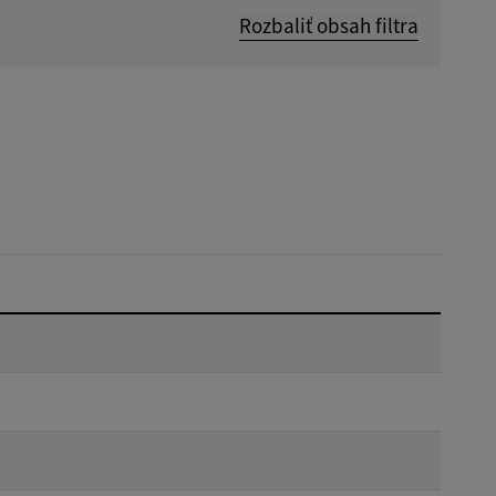
Rozbaliť obsah filtra
Dátum zverejnenia od:
Platnosť do:
Reset