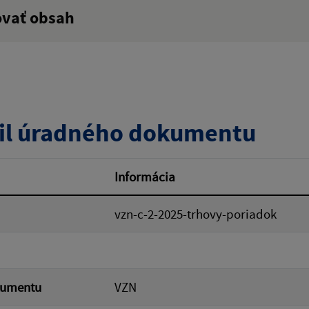
ovať obsah
:
Popis:
zverejnenia do:
Platnosť od:
il úradného dokumentu
ovať
Informácia
vzn-c-2-2025-trhovy-poriadok
kumentu
VZN