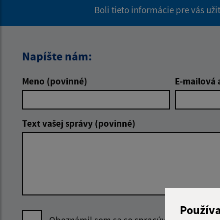
Boli tieto informácie pre vás už
Napíšte nám:
Meno (povinné)
E-mailová 
Text vašej správy (povinné)
Použív
Oboznámil som sa so
spracúvaním osobný